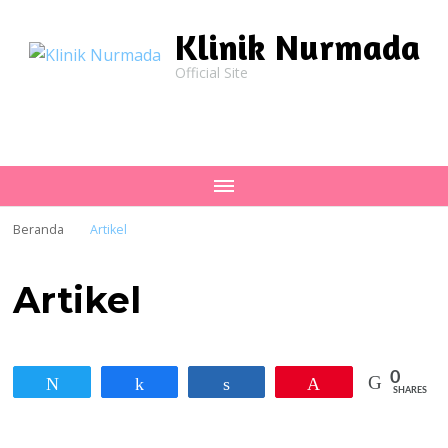
Klinik Nurmada
Official Site
Beranda
Artikel
Artikel
0
Tweet
Share
Share
Pin
SHARES