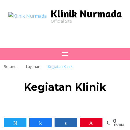
Klinik Nurmada
Official Site
Beranda
Layanan
Kegiatan Klinik
Kegiatan Klinik
0
Tweet
Share
Share
Pin
SHARES